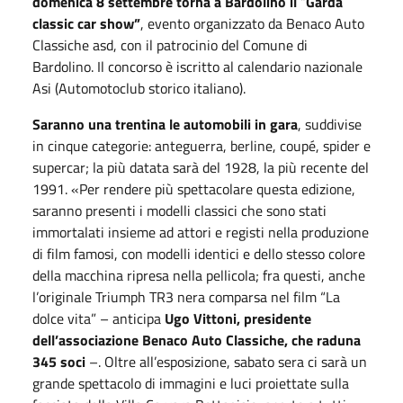
domenica 8 settembre torna a Bardolino il
“
Garda
classic car show”
, evento organizzato da Benaco Auto
Classiche asd, con il patrocinio del Comune di
Bardolino. Il concorso è iscritto al calendario nazionale
Asi (Automotoclub storico italiano).
Saranno una trentina le automobili in gara
, suddivise
in cinque categorie: anteguerra, berline, coupé, spider e
supercar; la più datata sarà del 1928, la più recente del
1991. «Per rendere più spettacolare questa edizione,
saranno presenti i modelli classici che sono stati
immortalati insieme ad attori e registi nella produzione
di film famosi, con modelli identici e dello stesso colore
della macchina ripresa nella pellicola; fra questi, anche
l’originale Triumph TR3 nera comparsa nel film “La
dolce vita” – anticipa
Ugo Vittoni, presidente
dell’associazione Benaco Auto Classiche, che raduna
345 soci
–. Oltre all’esposizione, sabato sera ci sarà un
grande spettacolo di immagini e luci proiettate sulla