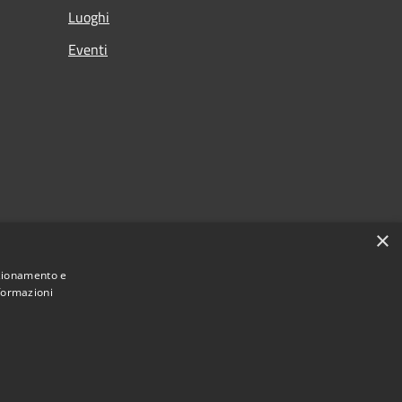
Luoghi
Eventi
×
nzionamento e
nformazioni
Municipium
Accesso redazione
Bardolino • Powered by
•