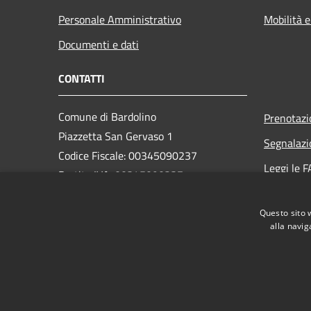
Personale Amministrativo
Mobilità e
Documenti e dati
CONTATTI
Comune di Bardolino
Prenotaz
Piazzetta San Gervaso 1
Segnalazi
Codice Fiscale: 00345090237
Leggi le 
Partita IVA: 00345090237
Richiesta
PEC:
comune.bardolino@legalmail.it
Questo sito 
Centralino Unico: +39 045 6213210
alla navig
RSS
Accessibilità
Privacy
Cookie
Mappa de