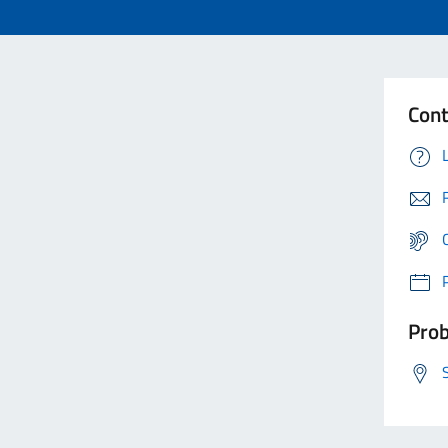
Cont
Prob