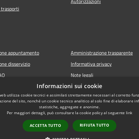
Autorizzazioni
 trasporti
ione appuntamento
Amministrazione trasparente
one disservizio
Informativa privacy
FAQ
Note legali
Informazioni sui cookie
 assistenza
Dichiarazione di accessibilità
web utilizza cookie tecnici e assimilati strettamente necessari al corretto fu
Link app municipium
azione del sito, nonché un cookie tecnico analitico al solo fine di elaborare i
statistiche, aggregate e anonime.
Per maggiori dettagli, può consultare la cookie policy al seguente
link
RIFIUTA TUTTO
ACCETTA TUTTO
l sito
Copyright © 2026 • Comune di 