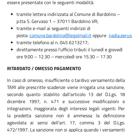
essere presentate con le seguenti modalità:
tramite lettera indirizzata al Comune di Bardolino –
p.tta S. Gervaso 1 – 37011 Bardolino VR;
tramite e-mail ai seguenti indirizzi di
posta:
comune.bardolino@legalmail.it
oppure
nadia.perus
tramite telefono al n. 045 6213217;
direttamente presso l’ufficio tributi il lunedì e giovedì
ore 9.00 – 12.30 – mercoledì ore 15.30 – 17.30
RITARDATO / OMESSO PAGAMENTO
In caso di omesso, insufficiente o tardivo versamento della
TARI alle prescritte scadenze viene irrogata una sanzione,
secondo quanto stabilito dall’articolo 13 del D.Lgs. 18
dicembre 1997, n. 471 e successive modificazioni e
integrazioni, maggiorata degli interessi legali vigenti. Per
la predetta sanzione non è ammessa la definizione
agevolata ai sensi dell’art. 17, comma 3 del D.Lgs.
472/1997. La sanzione non si applica quando i versamenti