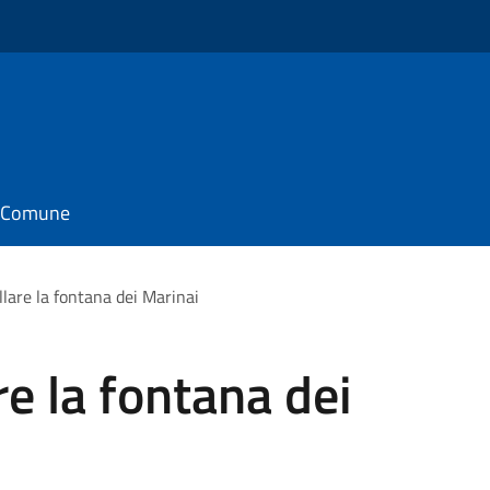
il Comune
lare la fontana dei Marinai
re la fontana dei