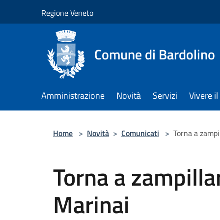
Salta al contenuto principale
Regione Veneto
Comune di Bardolino
Amministrazione
Novità
Servizi
Vivere 
Home
>
Novità
>
Comunicati
>
Torna a zampil
Torna a zampilla
Marinai