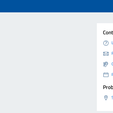
Cont
Prob