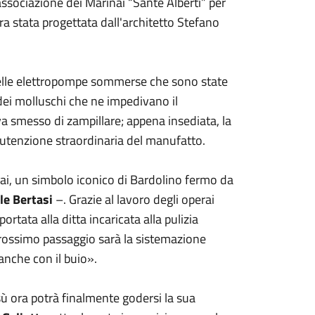
associazione dei Marinai “Sante Alberti” per
era stata progettata dall'architetto Stefano
a delle elettropompe sommerse che sono state
o dei molluschi che ne impedivano il
a smesso di zampillare; appena insediata, la
tenzione straordinaria del manufatto.
nai, un simbolo iconico di Bardolino fermo da
le Bertasi
–. Grazie al lavoro degli operai
rtata alla ditta incaricata alla pulizia
l prossimo passaggio sarà la sistemazione
anche con il buio».
sù ora potrà finalmente godersi la sua