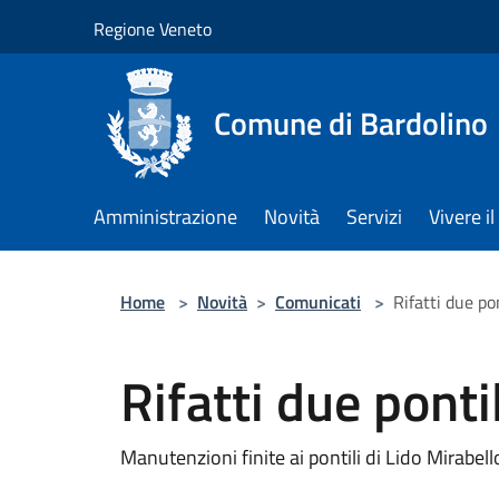
Salta al contenuto principale
Regione Veneto
Comune di Bardolino
Amministrazione
Novità
Servizi
Vivere 
Home
>
Novità
>
Comunicati
>
Rifatti due po
Rifatti due ponti
Manutenzioni finite ai pontili di Lido Mirabell