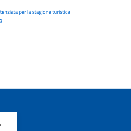
tenziata per la stagione turistica
no
?