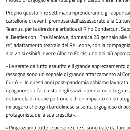
Proprio questo fine settimana riprenderanno gli appuntamen
cartellone di eventi promossi dall’assessorato alla Cultu
Teamus, per la direzione artistica di Rino Condercuri. Sab
ai Beatles con i The Menlove; domenica 28 gennaio alle 1
re”, adattamento teatrale del Re Leone, con la compagnia A
alle 21 si esibirà invece Alberto Fortis, uno dei più apprezz
«Le serate da tutto esaurito e il grande apprezzamento de
rassegna sono un segnale di grande attaccamento al Cora
Currò –. In questi anni post-pandemia abbiamo lavorato molt
ripagano: con l’acquisto degli spazi intendiamo allargare a
dotandola di nuove poltrone e di un impianto cinematog
mi auguro che ogni bardolinese si senta orgoglioso di pos
protagonista della sua crescita».
«Ringraziamo tutte le persone che si sono date da fare pe