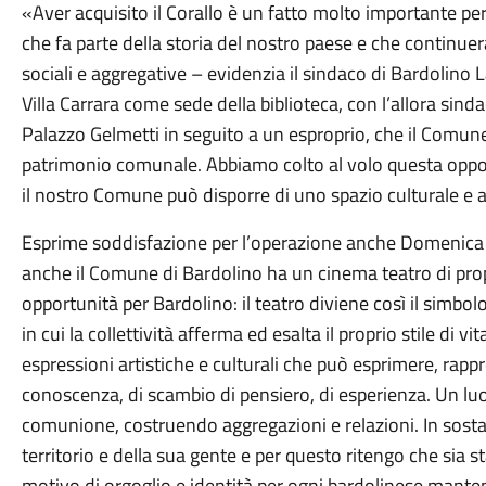
«Aver acquisito il Corallo è un fatto molto importante per
che fa parte della storia del nostro paese e che continuerà 
sociali e aggregative – evidenzia il sindaco di Bardolino L
Villa Carrara come sede della biblioteca, con l’allora sind
Palazzo Gelmetti in seguito a un esproprio, che il Comun
patrimonio comunale. Abbiamo colto al volo questa oppor
il nostro Comune può disporre di uno spazio culturale 
Esprime soddisfazione per l’operazione anche Domenica C
anche il Comune di Bardolino ha un cinema teatro di propr
opportunità per Bardolino: il teatro diviene così il simbolo
in cui la collettività afferma ed esalta il proprio stile di vit
espressioni artistiche e culturali che può esprimere, rapp
conoscenza, di scambio di pensiero, di esperienza. Un luog
comunione, costruendo aggregazioni e relazioni. In sosta
territorio e della sua gente e per questo ritengo che sia 
motivo di orgoglio e identità per ogni bardolinese mant