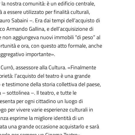
 la nostra comunità: è un edificio centrale,
a essere utilizzato per finalità culturali,
auro Sabaini –. Era dai tempi dell’acquisto di
aco Armando Gallina, e dell’acquisizione di
e non aggiungeva nuovi immobili “di peso” al
tunità e ora, con questo atto formale, anche
e aggregativo importante».
urrò, assessore alla Cultura. «Finalmente
ietà: l’acquisto del teatro è una grande
 e testimone della storia collettiva del paese,
a – sottolinea –. Il teatro, e tutte le
resenta per ogni cittadino un luogo di
o per vivere varie esperienze culturali in
nza esprime la migliore identità di un
stata una grande occasione acquistarlo e sarà
enerlo per sempre un Cinema Teatro».