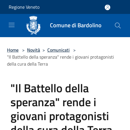
Salta al contenuto principale
Regione Veneto
Comune di Bardolino
Home
>
Novità
>
Comunicati
>
"Il Battello della speranza" rende i giovani protagonisti
della cura della Terra
"Il Battello della
speranza" rende i
giovani protagonisti
della cura della Terra