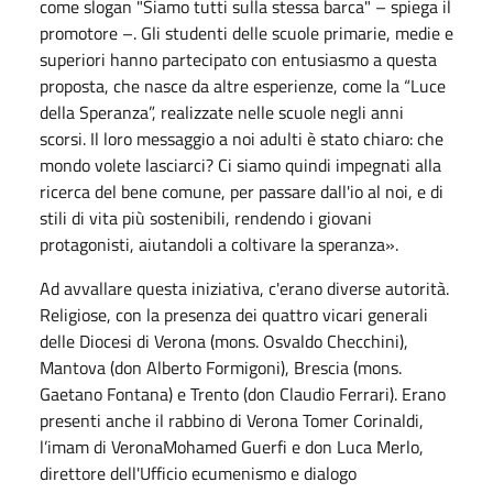
come slogan "Siamo tutti sulla stessa barca" – spiega il
promotore –. Gli studenti delle scuole primarie, medie e
superiori hanno partecipato con entusiasmo a questa
proposta, che nasce da altre esperienze, come la “Luce
della Speranza”, realizzate nelle scuole negli anni
scorsi. Il loro messaggio a noi adulti è stato chiaro: che
mondo volete lasciarci? Ci siamo quindi impegnati alla
ricerca del bene comune, per passare dall'io al noi, e di
stili di vita più sostenibili, rendendo i giovani
protagonisti, aiutandoli a coltivare la speranza».
Ad avvallare questa iniziativa, c'erano diverse autorità.
Religiose, con la presenza dei quattro vicari generali
delle Diocesi di Verona (mons. Osvaldo Checchini),
Mantova (don Alberto Formigoni), Brescia (mons.
Gaetano Fontana) e Trento (don Claudio Ferrari). Erano
presenti anche il rabbino di Verona Tomer Corinaldi,
l’imam di VeronaMohamed Guerfi e don Luca Merlo,
direttore dell'Ufficio ecumenismo e dialogo