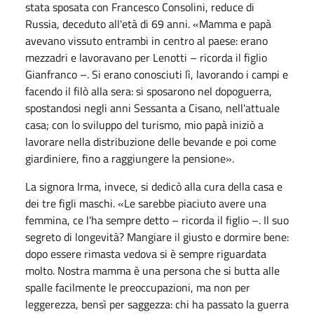
stata sposata con Francesco Consolini, reduce di
Russia, deceduto all'età di 69 anni. «Mamma e papà
avevano vissuto entrambi in centro al paese: erano
mezzadri e lavoravano per Lenotti – ricorda il figlio
Gianfranco –. Si erano conosciuti lì, lavorando i campi e
facendo il filò alla sera: si sposarono nel dopoguerra,
spostandosi negli anni Sessanta a Cisano, nell'attuale
casa; con lo sviluppo del turismo, mio papà iniziò a
lavorare nella distribuzione delle bevande e poi come
giardiniere, fino a raggiungere la pensione».
La signora Irma, invece, si dedicò alla cura della casa e
dei tre figli maschi. «Le sarebbe piaciuto avere una
femmina, ce l'ha sempre detto – ricorda il figlio –. Il suo
segreto di longevità? Mangiare il giusto e dormire bene:
dopo essere rimasta vedova si è sempre riguardata
molto. Nostra mamma è una persona che si butta alle
spalle facilmente le preoccupazioni, ma non per
leggerezza, bensì per saggezza: chi ha passato la guerra