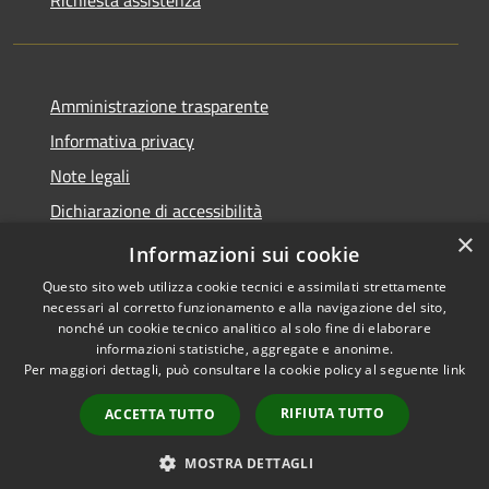
Amministrazione trasparente
Informativa privacy
Note legali
Dichiarazione di accessibilità
×
Link app municipium
Informazioni sui cookie
Questo sito web utilizza cookie tecnici e assimilati strettamente
necessari al corretto funzionamento e alla navigazione del sito,
nonché un cookie tecnico analitico al solo fine di elaborare
informazioni statistiche, aggregate e anonime.
RSS
Copyright © 2026 • Comune di
Per maggiori dettagli, può consultare la cookie policy al seguente
link
Accessibilità
Bardolino • Powered by
Privacy
Municipium
Accesso
•
RIFIUTA TUTTO
ACCETTA TUTTO
Cookie
redazione
Mappa del sito
MOSTRA DETTAGLI