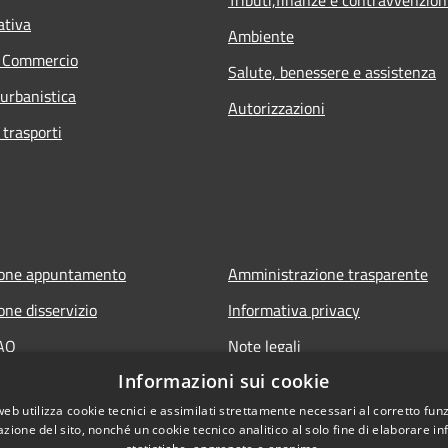
ativa
Ambiente
e Commercio
Salute, benessere e assistenza
 urbanistica
Autorizzazioni
 trasporti
ione appuntamento
Amministrazione trasparente
one disservizio
Informativa privacy
FAQ
Note legali
Informazioni sui cookie
 assistenza
Dichiarazione di accessibilità
web utilizza cookie tecnici e assimilati strettamente necessari al corretto fu
Link app municipium
azione del sito, nonché un cookie tecnico analitico al solo fine di elaborare i