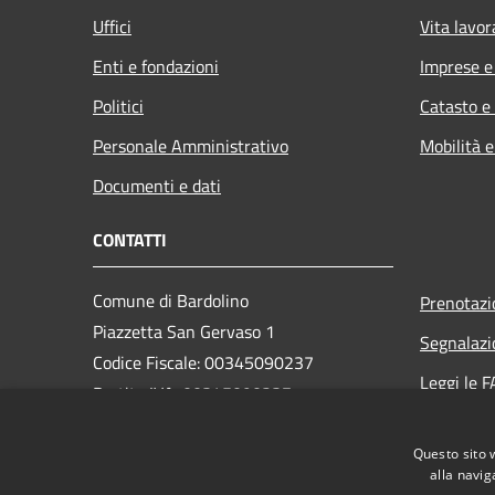
Uffici
Vita lavor
Enti e fondazioni
Imprese 
Politici
Catasto e
Personale Amministrativo
Mobilità e
Documenti e dati
CONTATTI
Comune di Bardolino
Prenotaz
Piazzetta San Gervaso 1
Segnalazi
Codice Fiscale: 00345090237
Leggi le 
Partita IVA: 00345090237
Richiesta
PEC:
comune.bardolino@legalmail.it
Questo sito 
Centralino Unico: +39 045 6213210
alla navig