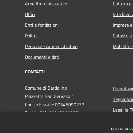
Aree Amministrative
Cultura e
Uffici
Vita lavor
Enti e fondazioni
Imprese 
Politici
Catasto e
Personale Amministrativo
Mobilità e
Documenti e dati
CONTATTI
Comune di Bardolino
Prenotaz
Piazzetta San Gervaso 1
Segnalazi
Codice Fiscale: 00345090237
Leggi le 
Partita IVA: 00345090237
Richiesta
PEC:
comune.bardolino@legalmail.it
Questo sito 