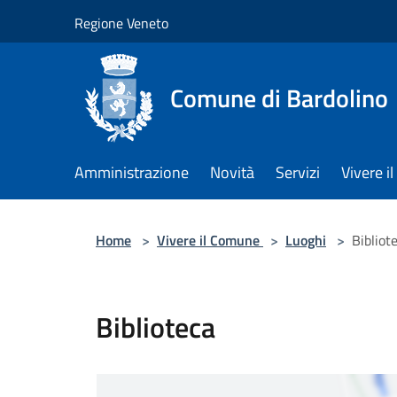
Salta al contenuto principale
Regione Veneto
Comune di Bardolino
Amministrazione
Novità
Servizi
Vivere 
Home
>
Vivere il Comune
>
Luoghi
>
Bibliot
Biblioteca