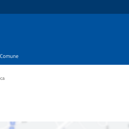
il Comune
eca