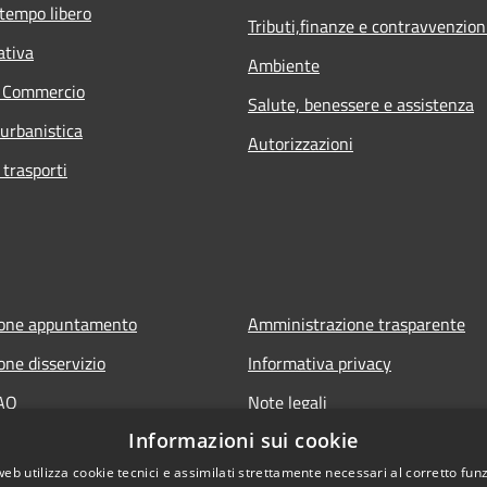
 tempo libero
Tributi,finanze e contravvenzion
ativa
Ambiente
e Commercio
Salute, benessere e assistenza
 urbanistica
Autorizzazioni
 trasporti
ione appuntamento
Amministrazione trasparente
one disservizio
Informativa privacy
FAQ
Note legali
Informazioni sui cookie
 assistenza
Dichiarazione di accessibilità
web utilizza cookie tecnici e assimilati strettamente necessari al corretto fu
Link app municipium