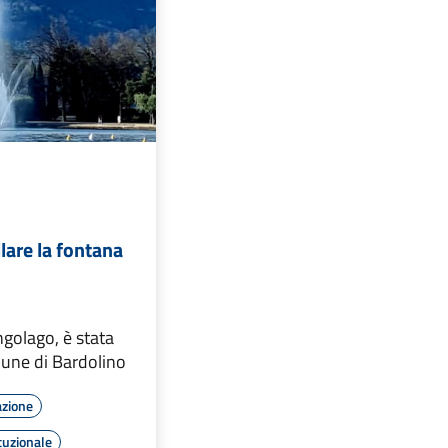
lare la fontana
ngolago, è stata
mune di Bardolino
azione
tuzionale