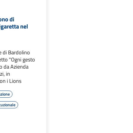
ono di
igaretta nel
 di Bardolino
etto "Ogni gesto
o da Azienda
i, in
on i Lions
azione
tuzionale