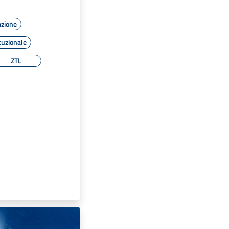
azione
tuzionale
ZTL