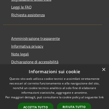
Leggi le FAQ
Richiesta assistenza
Amministrazione trasparente
Informativa privacy
Note legali
Dichiarazione di accessibilità
×
Link app municipium
Informazioni sui cookie
Questo sito web utilizza cookie tecnici e assimilati strettamente
necessari al corretto funzionamento e alla navigazione del sito,
nonché un cookie tecnico analitico al solo fine di elaborare
informazioni statistiche, aggregate e anonime.
RSS
Copyright © 2026 • Comune di
Per maggiori dettagli, può consultare la cookie policy al seguente
link
Accessibilità
Bardolino • Powered by
Privacy
Municipium
Accesso
•
RIFIUTA TUTTO
ACCETTA TUTTO