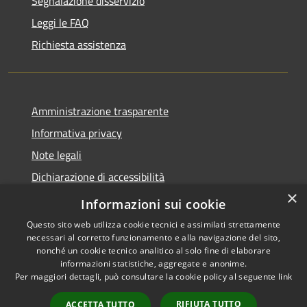
Segnalazione disservizio
Leggi le FAQ
Richiesta assistenza
Amministrazione trasparente
Informativa privacy
Note legali
Dichiarazione di accessibilità
×
Link app municipium
Informazioni sui cookie
Questo sito web utilizza cookie tecnici e assimilati strettamente
necessari al corretto funzionamento e alla navigazione del sito,
nonché un cookie tecnico analitico al solo fine di elaborare
informazioni statistiche, aggregate e anonime.
RSS
Copyright © 2026 • Comune di
Per maggiori dettagli, può consultare la cookie policy al seguente
link
Accessibilità
Bardolino • Powered by
Privacy
Municipium
Accesso
•
RIFIUTA TUTTO
ACCETTA TUTTO