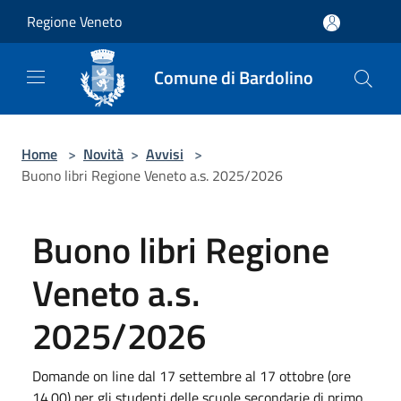
Salta al contenuto principale
Regione Veneto
Comune di Bardolino
Home
>
Novità
>
Avvisi
>
Buono libri Regione Veneto a.s. 2025/2026
Buono libri Regione
Veneto a.s.
2025/2026
Domande on line dal 17 settembre al 17 ottobre (ore
14.00) per gli studenti delle scuole secondarie di primo