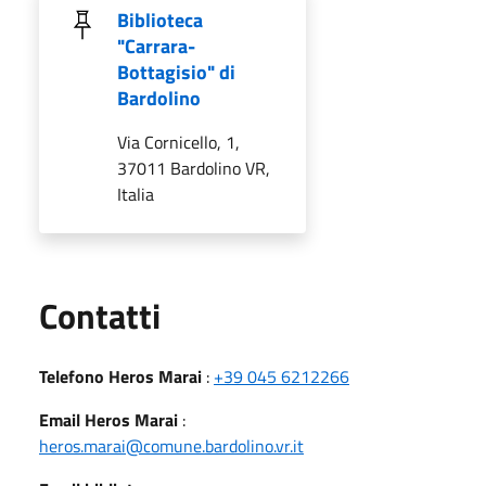
Biblioteca
"Carrara-
Bottagisio" di
Bardolino
Via Cornicello, 1,
37011 Bardolino VR,
Italia
Utili
Contatti
Telefono Heros Marai
:
+39 045 6212266
Email Heros Marai
:
heros.marai@comune.bardolino.vr.it