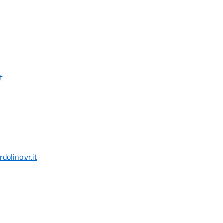
t
olino.vr.it