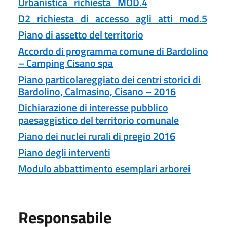
Urbanistica_richiesta_MOD.4
D2_richiesta_di_accesso_agli_atti_mod.5
Piano di assetto del territorio
Accordo di programma comune di Bardolino
– Camping Cisano spa
Piano particolareggiato dei centri storici di
Bardolino, Calmasino, Cisano – 2016
Dichiarazione di interesse pubblico
paesaggistico del territorio comunale
Piano dei nuclei rurali di pregio 2016
Piano degli interventi
Modulo abbattimento esemplari arborei
Responsabile