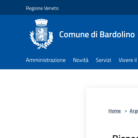
Salta al contenuto principale
Regione Veneto
Comune di Bardolino
Amministrazione
Novità
Servizi
Vivere 
Home
>
Arg