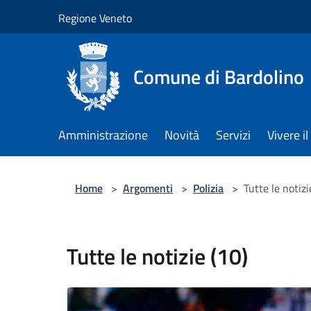
Salta al contenuto principale
Regione Veneto
Comune di Bardolino
Amministrazione
Novità
Servizi
Vivere 
Home
>
Argomenti
>
Polizia
>
Tutte le notizi
Tutte le notizie (10)