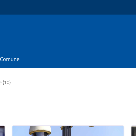
il Comune
e (10)