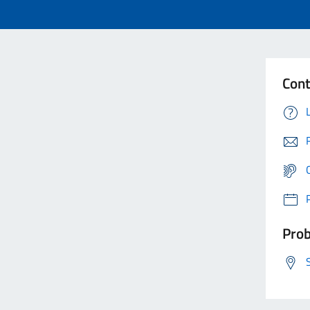
Cont
Prob