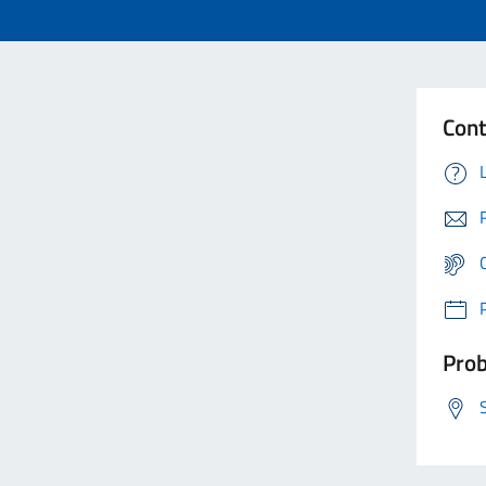
Cont
Prob