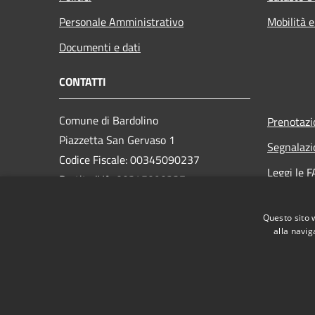
Personale Amministrativo
Mobilità e
Documenti e dati
CONTATTI
Comune di Bardolino
Prenotaz
Piazzetta San Gervaso 1
Segnalazi
Codice Fiscale: 00345090237
Leggi le 
Partita IVA: 00345090237
Richiesta
PEC:
comune.bardolino@legalmail.it
Questo sito 
Centralino Unico: +39 045 6213210
alla navig
RSS
Accessibilità
Privacy
Cookie
Mappa de