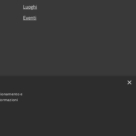
Luoghi
Eventi
×
nzionamento e
nformazioni
Municipium
Accesso redazione
Bardolino • Powered by
•