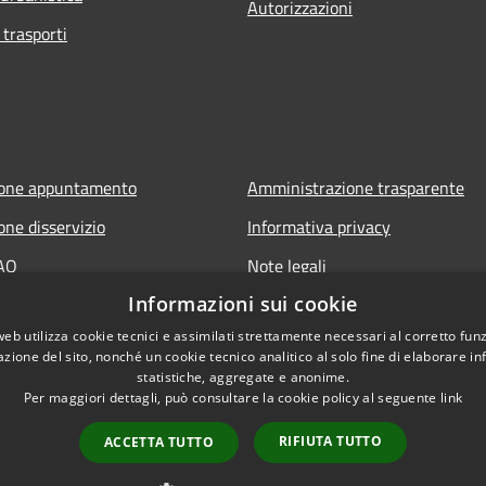
Autorizzazioni
 trasporti
ione appuntamento
Amministrazione trasparente
one disservizio
Informativa privacy
FAQ
Note legali
Informazioni sui cookie
 assistenza
Dichiarazione di accessibilità
web utilizza cookie tecnici e assimilati strettamente necessari al corretto fu
Link app municipium
azione del sito, nonché un cookie tecnico analitico al solo fine di elaborare i
statistiche, aggregate e anonime.
Per maggiori dettagli, può consultare la cookie policy al seguente
link
RIFIUTA TUTTO
ACCETTA TUTTO
l sito
Copyright © 2026 • Comune di 