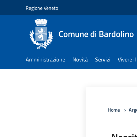
Salta al contenuto principale
Regione Veneto
Comune di Bardolino
Amministrazione
Novità
Servizi
Vivere 
Home
>
Arg