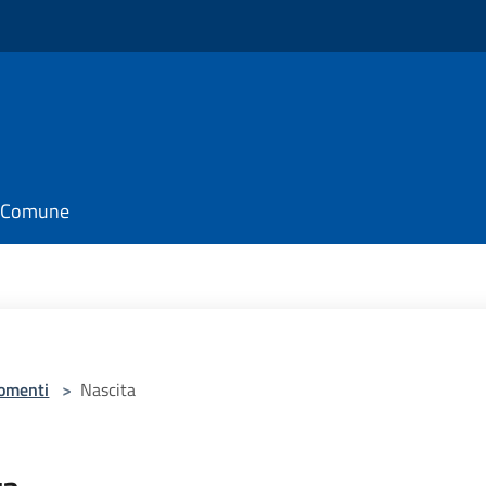
il Comune
omenti
>
Nascita