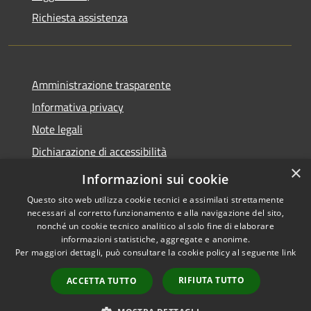
Richiesta assistenza
Amministrazione trasparente
Informativa privacy
Note legali
Dichiarazione di accessibilità
×
Link app municipium
Informazioni sui cookie
Questo sito web utilizza cookie tecnici e assimilati strettamente
necessari al corretto funzionamento e alla navigazione del sito,
nonché un cookie tecnico analitico al solo fine di elaborare
informazioni statistiche, aggregate e anonime.
RSS
Copyright © 2026 • Comune di
Per maggiori dettagli, può consultare la cookie policy al seguente
link
Accessibilità
Bardolino • Powered by
Privacy
Municipium
Accesso
•
RIFIUTA TUTTO
ACCETTA TUTTO
Cookie
redazione
Mappa del sito