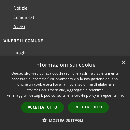
Notizie
Comunicati
Avvisi
VIVERE IL COMUNE
Luoghi
×
Eventi
Informazioni sui cookie
Questo sito web utilizza cookie tecnici e assimilati strettamente
CONTATTI
necessari al corretto funzionamento e alla navigazione del sito,
nonché un cookie tecnico analitico al solo fine di elaborare
informazioni statistiche, aggregate e anonime.
Comune di Bardolino
Per maggiori dettagli, può consultare la cookie policy al seguente
link
Piazzetta San Gervaso 1
Codice Fiscale: 00345090237
RIFIUTA TUTTO
ACCETTA TUTTO
Partita IVA: 00345090237
MOSTRA DETTAGLI
PEC:
comune.bardolino@legalmail.it