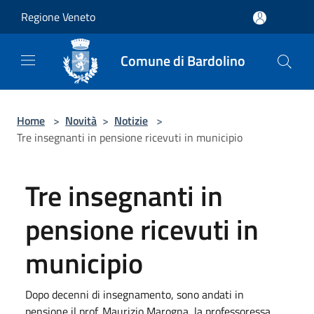
Salta al contenuto principale
Regione Veneto
Comune di Bardolino
Home
>
Novità
>
Notizie
>
Tre insegnanti in pensione ricevuti in municipio
Tre insegnanti in
pensione ricevuti in
municipio
Dopo decenni di insegnamento, sono andati in
pensione il prof. Maurizio Marogna, la professoressa