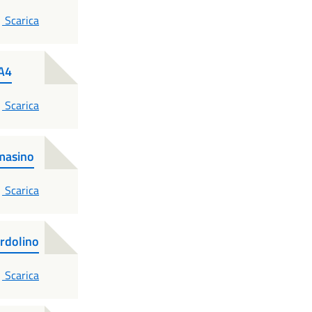
PDF
Scarica
 A4
PDF
Scarica
masino
PDF
Scarica
rdolino
PDF
Scarica