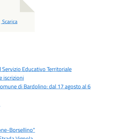
PDF
Scarica
 Servizio Educativo Territoriale
 iscrizioni
 comune di Bardolino: dal 17 agosto al 6
o
one-Borsellino"
 Strada Vignola