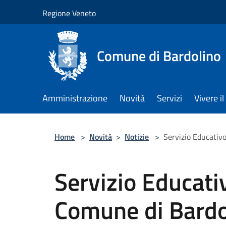
Salta al contenuto principale
Regione Veneto
Comune di Bardolino
Amministrazione
Novità
Servizi
Vivere 
Home
>
Novità
>
Notizie
>
Servizio Educativo
Servizio Educativ
Comune di Bardol