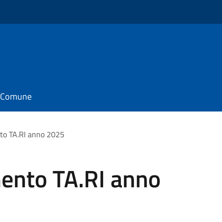
il Comune
o TA.RI anno 2025
ento TA.RI anno