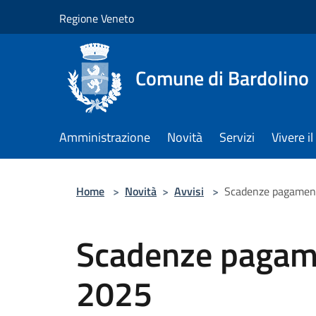
Salta al contenuto principale
Regione Veneto
Comune di Bardolino
Amministrazione
Novità
Servizi
Vivere 
Home
>
Novità
>
Avvisi
>
Scadenze pagament
Scadenze pagam
2025