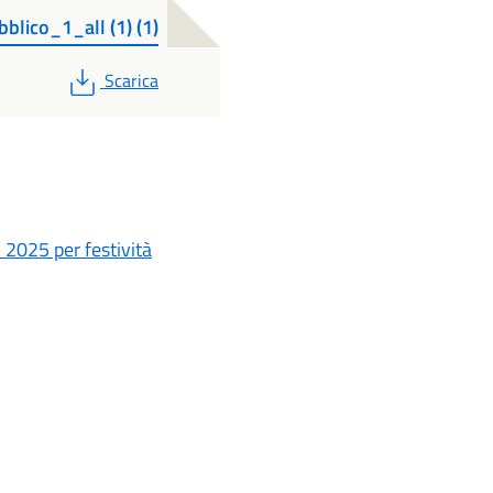
ico_1_all (1) (1)
PDF
Scarica
 2025 per festività