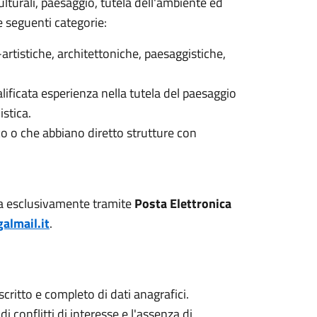
culturali, paesaggio, tutela dell'ambiente ed
le seguenti categorie:
artistiche, architettoniche, paesaggistiche,
lificata esperienza nella tutela del paesaggio
istica
.
o o che abbiano diretto strutture con
ura esclusivamente tramite
Posta Elettronica
almail.it
.
scritto e completo di dati anagrafici
.
i conflitti di interesse e l'assenza di