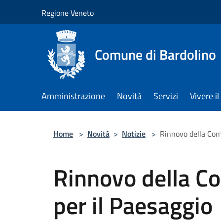
Salta al contenuto principale
Regione Veneto
Comune di Bardolino
Amministrazione
Novità
Servizi
Vivere 
Home
>
Novità
>
Notizie
>
Rinnovo della Com
Rinnovo della C
per il Paesaggio