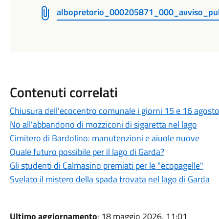
albopretorio_000205871_000_avviso_pubbl
Contenuti correlati
Chiusura dell'ecocentro comunale i giorni 15 e 16 agosto
No all'abbandono di mozziconi di sigaretta nel lago
Cimitero di Bardolino: manutenzioni e aiuole nuove
Quale futuro possibile per il lago di Garda?
Gli studenti di Calmasino premiati per le "ecopagelle"
Svelato il mistero della spada trovata nel lago di Garda
Ultimo aggiornamento
: 18 maggio 2026, 11:01