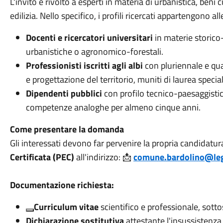
L'invito è rivolto a esperti in materia di urbanistica, beni 
edilizia
. Nello specifico, i profili ricercati appartengono al
Docenti e ricercatori universitari
in materie storico-
urbanistiche o agronomico-forestali.
Professionisti iscritti agli albi
con pluriennale e qua
e progettazione del territorio, muniti di laurea special
Dipendenti pubblici
con profilo tecnico-paesaggistic
competenze analoghe per almeno cinque anni
.
Come presentare la domanda
Gli interessati devono far pervenire la propria candidat
Certificata (PEC)
all'indirizzo:
📩
comune.bardolino@leg
Documentazione richiesta:
Curriculum vitae
scientifico e professionale, sotto
Dichiarazione sostitutiva
attestante l'insussistenza d