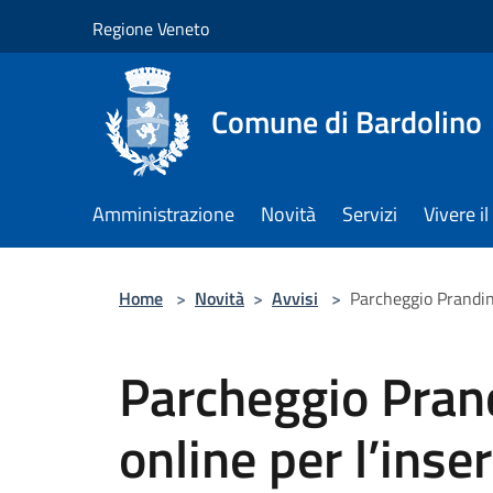
Salta al contenuto principale
Regione Veneto
Comune di Bardolino
Amministrazione
Novità
Servizi
Vivere 
Home
>
Novità
>
Avvisi
>
Parcheggio Prandin
Parcheggio Prand
online per l’ins