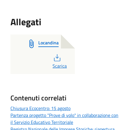
Allegati
Locandina
PDF
Scarica
Contenuti correlati
Chiusura Ecocentro: 15 agosto
Partenza progetto "Prove di volo" in collaborazione con
il Servizio Educativo Territoriale
Registro Nazionale delle Imprese Storiche: riapertura