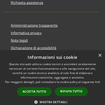
Richiesta assistenza
Amministrazione trasparente
Informativa privacy
Note legali
Dichiarazione di accessibilità
×
Link app municipium
Informazioni sui cookie
Questo sito web utilizza cookie tecnici e assimilati strettamente
necessari al corretto funzionamento e alla navigazione del sito,
nonché un cookie tecnico analitico al solo fine di elaborare
informazioni statistiche, aggregate e anonime.
RSS
Copyright © 2026 • Comune di
Per maggiori dettagli, può consultare la cookie policy al seguente
link
Accessibilità
Bardolino • Powered by
Privacy
Municipium
Accesso
•
RIFIUTA TUTTO
ACCETTA TUTTO
Cookie
redazione
Mappa del sito
MOSTRA DETTAGLI