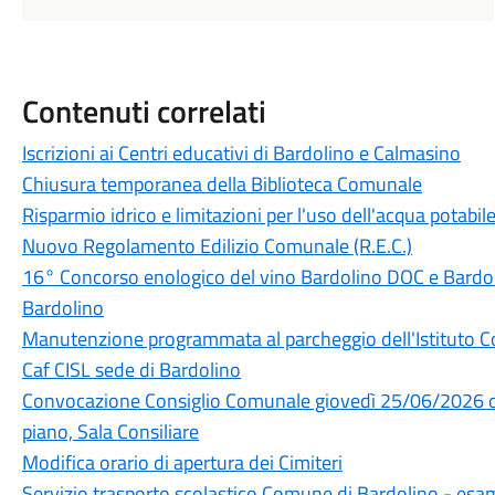
Contenuti correlati
Iscrizioni ai Centri educativi di Bardolino e Calmasino
Chiusura temporanea della Biblioteca Comunale
Risparmio idrico e limitazioni per l'uso dell'acqua potabi
Nuovo Regolamento Edilizio Comunale (R.E.C.)
16° Concorso enologico del vino Bardolino DOC e Bard
Bardolino
Manutenzione programmata al parcheggio dell'Istituto 
Caf CISL sede di Bardolino
Convocazione Consiglio Comunale giovedì 25/06/2026 or
piano, Sala Consiliare
Modifica orario di apertura dei Cimiteri
Servizio trasporto scolastico Comune di Bardolino - esa