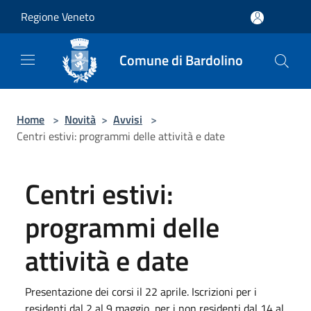
Salta al contenuto principale
Regione Veneto
Comune di Bardolino
Home
>
Novità
>
Avvisi
>
Centri estivi: programmi delle attività e date
Centri estivi:
programmi delle
attività e date
Presentazione dei corsi il 22 aprile. Iscrizioni per i
residenti dal 2 al 9 maggio, per i non residenti dal 14 al