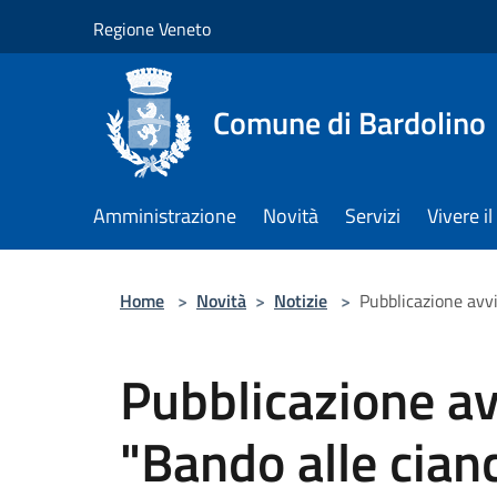
Salta al contenuto principale
Regione Veneto
Comune di Bardolino
Amministrazione
Novità
Servizi
Vivere 
Home
>
Novità
>
Notizie
>
Pubblicazione avvi
Pubblicazione av
"Bando alle cian