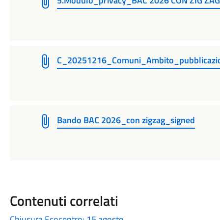
5.Modulo_privacy_BAC 2026 CON ZIG ZAG
C_20251216_Comuni_Ambito_pubblicazio
Bando BAC 2026_con zigzag_signed
Contenuti correlati
Chiusura Ecocentro: 15 agosto