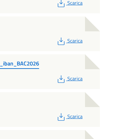
PDF
Scarica
PDF
Scarica
_e_iban_BAC2026
PDF
Scarica
PDF
Scarica