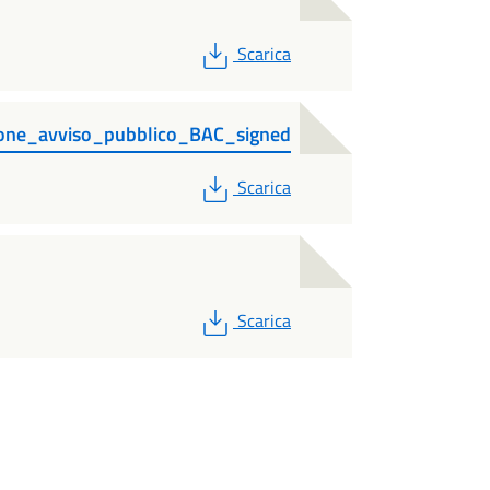
PDF
Scarica
ne_avviso_pubblico_BAC_signed
PDF
Scarica
PDF
Scarica