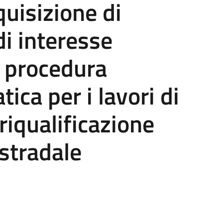
quisizione di
i interesse
a procedura
ica per i lavori di
iqualificazione
stradale