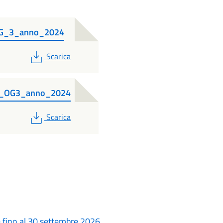
_OG_3_anno_2024
PDF
Scarica
re_OG3_anno_2024
PDF
Scarica
le fino al 30 settembre 2026