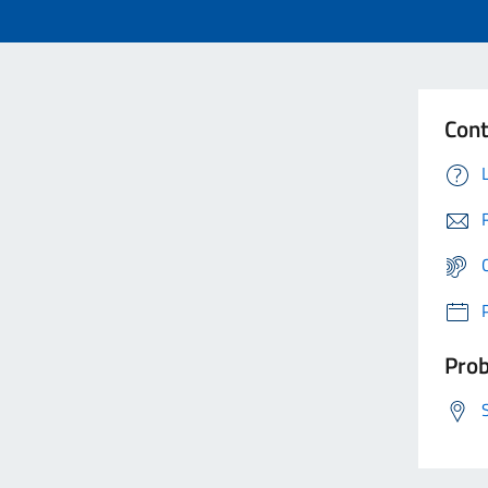
Cont
Prob