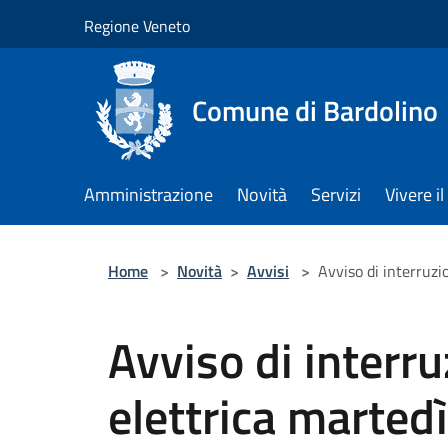
Salta al contenuto principale
Regione Veneto
Comune di Bardolino
Amministrazione
Novità
Servizi
Vivere 
Home
>
Novità
>
Avvisi
>
Avviso di interruz
Avviso di interru
elettrica marte