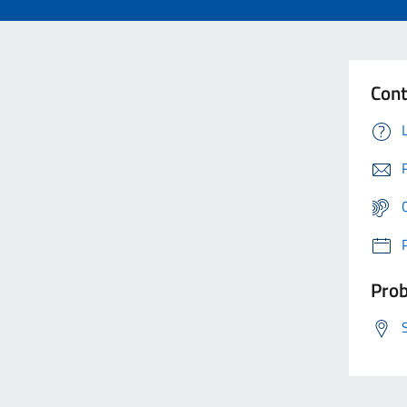
Cont
Prob