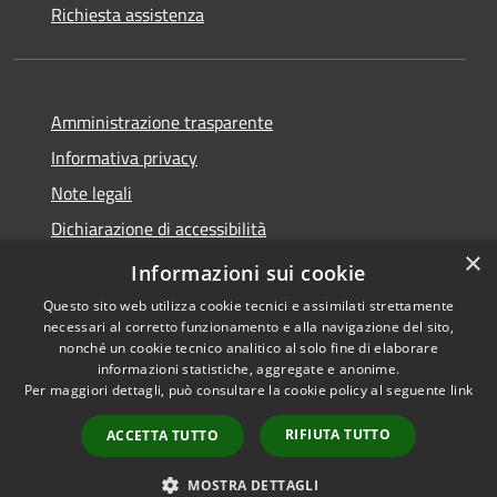
Richiesta assistenza
Amministrazione trasparente
Informativa privacy
Note legali
Dichiarazione di accessibilità
×
Link app municipium
Informazioni sui cookie
Questo sito web utilizza cookie tecnici e assimilati strettamente
necessari al corretto funzionamento e alla navigazione del sito,
nonché un cookie tecnico analitico al solo fine di elaborare
informazioni statistiche, aggregate e anonime.
RSS
Copyright © 2026 • Comune di
Per maggiori dettagli, può consultare la cookie policy al seguente
link
Accessibilità
Bardolino • Powered by
Privacy
Municipium
Accesso
•
RIFIUTA TUTTO
ACCETTA TUTTO
Cookie
redazione
Mappa del sito
MOSTRA DETTAGLI