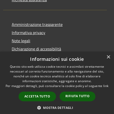
Amministrazione trasparente
Informativa privacy
Note legali
Dichiarazione di accessibilità
×
Link app municipium
Informazioni sui cookie
Questo sito web utilizza cookie tecnici e assimilati strettamente
necessari al corretto funzionamento e alla navigazione del sito,
nonché un cookie tecnico analitico al solo fine di elaborare
informazioni statistiche, aggregate e anonime.
RSS
Copyright © 2026 • Comune di
Per maggiori dettagli, può consultare la cookie policy al seguente
link
Accessibilità
Bardolino • Powered by
Privacy
Municipium
Accesso
•
RIFIUTA TUTTO
ACCETTA TUTTO
Cookie
redazione
Mappa del sito
MOSTRA DETTAGLI