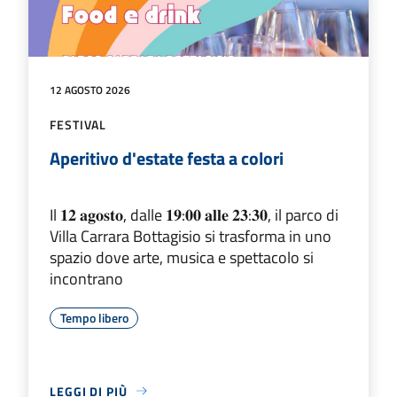
12 AGOSTO 2026
FESTIVAL
Aperitivo d'estate festa a colori
Il 𝟏𝟐 𝐚𝐠𝐨𝐬𝐭𝐨, dalle 𝟏𝟗:𝟎𝟎 𝐚𝐥𝐥𝐞 𝟐𝟑:𝟑𝟎, il parco di
Villa Carrara Bottagisio si trasforma in uno
spazio dove arte, musica e spettacolo si
incontrano
Tempo libero
LEGGI DI PIÙ