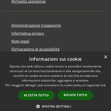
Richiesta assistenza
Amministrazione trasparente
Informativa privacy
Note legali
Dichiarazione di accessibilità
×
Link app municipium
Informazioni sui cookie
Questo sito web utilizza cookie tecnici e assimilati strettamente
necessari al corretto funzionamento e alla navigazione del sito,
nonché un cookie tecnico analitico al solo fine di elaborare
informazioni statistiche, aggregate e anonime.
RSS
Copyright © 2026 • Comune di
Per maggiori dettagli, può consultare la cookie policy al seguente
link
Accessibilità
Bardolino • Powered by
Privacy
Municipium
Accesso
•
RIFIUTA TUTTO
ACCETTA TUTTO
Cookie
redazione
Mappa del sito
MOSTRA DETTAGLI