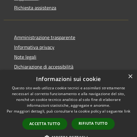
Richiesta assistenza
Amministrazione trasparente
Informativa privacy
Note legali
Dichiarazione di accessibilità
×
Link app municipium
Informazioni sui cookie
Questo sito web utilizza cookie tecnici e assimilati strettamente
necessari al corretto funzionamento e alla navigazione del sito,
nonché un cookie tecnico analitico al solo fine di elaborare
informazioni statistiche, aggregate e anonime.
RSS
Copyright © 2026 • Comune di
Per maggiori dettagli, può consultare la cookie policy al seguente
link
Accessibilità
Bardolino • Powered by
Privacy
Municipium
Accesso
•
RIFIUTA TUTTO
ACCETTA TUTTO
Cookie
redazione
Mappa del sito