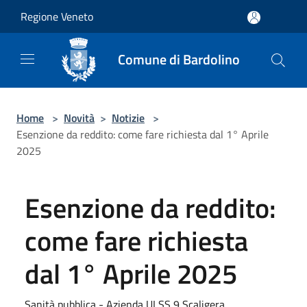
Salta al contenuto principale
Regione Veneto
Comune di Bardolino
Home
>
Novità
>
Notizie
>
Esenzione da reddito: come fare richiesta dal 1° Aprile
2025
Esenzione da reddito:
come fare richiesta
dal 1° Aprile 2025
Sanità pubblica - Azienda ULSS 9 Scaligera