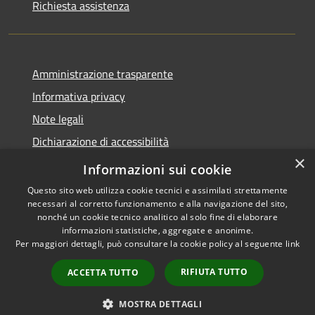
Richiesta assistenza
Amministrazione trasparente
Informativa privacy
Note legali
Dichiarazione di accessibilità
×
Link app municipium
Informazioni sui cookie
Questo sito web utilizza cookie tecnici e assimilati strettamente
necessari al corretto funzionamento e alla navigazione del sito,
nonché un cookie tecnico analitico al solo fine di elaborare
informazioni statistiche, aggregate e anonime.
RSS
Copyright © 2026 • Comune di
Per maggiori dettagli, può consultare la cookie policy al seguente
link
Accessibilità
Bardolino • Powered by
Privacy
Municipium
Accesso
•
RIFIUTA TUTTO
ACCETTA TUTTO
Cookie
redazione
Mappa del sito
MOSTRA DETTAGLI