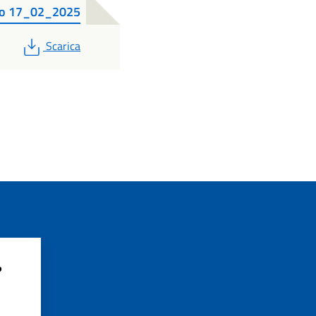
ro 17_02_2025
PDF
Scarica
?