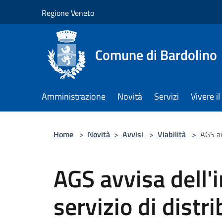
Salta al contenuto principale
Regione Veneto
Comune di Bardolino
Amministrazione
Novità
Servizi
Vivere 
Home
>
Novità
>
Avvisi
>
Viabilità
>
AGS av
AGS avvisa dell'
servizio di distr