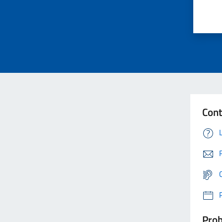
Cont
Prob