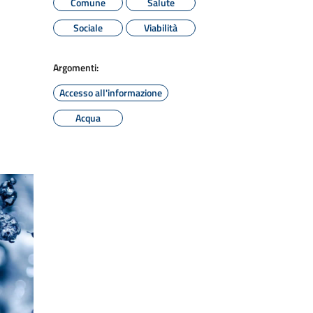
Comune
Salute
Sociale
Viabilità
Argomenti:
Accesso all'informazione
Acqua